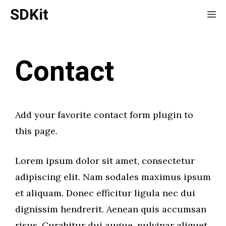
Skip
SDKit
Me
to
content
Contact
Add your favorite contact form plugin to
this page.
Lorem ipsum dolor sit amet, consectetur
adipiscing elit. Nam sodales maximus ipsum
et aliquam. Donec efficitur ligula nec dui
dignissim hendrerit. Aenean quis accumsan
risus. Curabitur dui augue, pulvinar aliquet